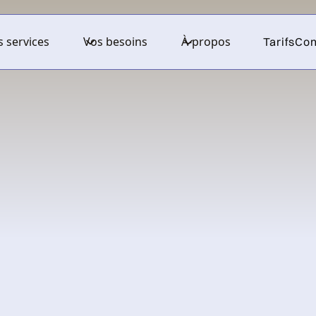
 services
Vos besoins
À-propos
Tarifs
Con