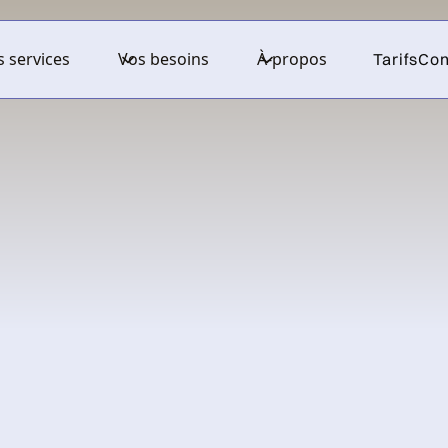
 services
Vos besoins
À-propos
Tarifs
Con