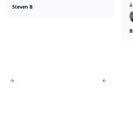
à
Steven B
B