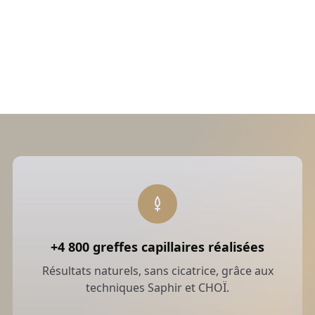
Pour celles et ceux qui souhaitent aller plus loin
dans la mise en valeur du visage, nous proposons
également des prestations de
dermopigmentation
:
redessiner les sourcils, intensifier le regard ou
rééquilibrer la teinte des lèvres, avec des pigments
de haute qualité pour un résultat naturel et durable.
À la Clinique du Grand Paris, la santé et la beauté
de votre peau sont entre de bonnes mains.
Nos équipements haut de gamme, nos techniques
innovantes et notre exigence de résultat vous
garantissent un accompagnement sur mesure,
dans un cadre élégant et confidentiel.
Prendre rendez-vous
+4 800 greffes capillaires réalisées
Résultats naturels, sans cicatrice, grâce aux
techniques Saphir et CHOÏ.