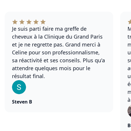
Je suis parti faire ma greffe de
M
cheveux à la Clinique du Grand Paris
t
et je ne regrette pas. Grand merci à
m
Celine pour son professionnalisme,
u
sa réactivité et ses conseils. Plus qu'a
s
attendre quelques mois pour le
a
résultat final.
u
é
m
à
Steven B
B