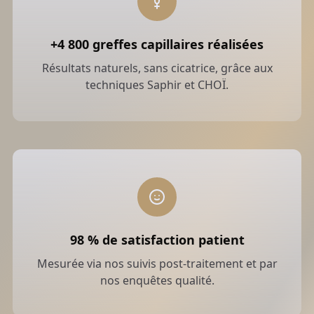
recommandées
Cure initiale
: 3 à 4 séances à 4 semaines
+4 800 greffes capillaires réalisées
d’intervalle
Résultats naturels, sans cicatrice, grâce aux
Entretien
: 1 séance tous les 6 à 9 mois
techniques Saphir et CHOÏ.
Tarifs
330 € la séance
Devis précis en fonction de la surface et des
antécédents médicaux
Obtenir un devis personnalisé
98 % de satisfaction patient
Mesurée via nos suivis post-traitement et par
nos enquêtes qualité.