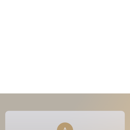
Les résultats sont progressifs mais visibles dès 1 à
2 mois, avec un pic d'efficacité vers le 3e ou 4e
mois.
Déroulement et confort
Durée de la séance
: environ 45 minutes
Effets secondaires
: rougeurs légères, sensibilité
temporaire (24 à 48h)
Aucune éviction sociale
Préparation
: pas de traitement spécifique
requis, sauf cas particuliers (à discuter lors de la
consultation)
Nombre de séances