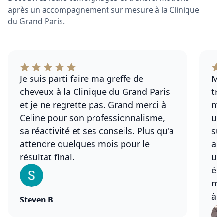
après un accompagnement sur mesure à la Clinique
du Grand Paris.
Je suis parti faire ma greffe de
M
cheveux à la Clinique du Grand Paris
t
et je ne regrette pas. Grand merci à
m
Celine pour son professionnalisme,
u
sa réactivité et ses conseils. Plus qu'a
s
attendre quelques mois pour le
a
résultat final.
u
é
m
à
Steven B