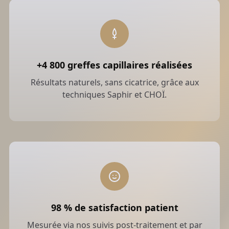
Fréquence
: 2 à 3 fois par semaine en cure
initiale, puis 1 fois par semaine en entretien
Aucune contre-indication connue (hors
certaines pathologies photosensibles)
+4 800 greffes capillaires réalisées
Tarifs
Résultats naturels, sans cicatrice, grâce aux
techniques Saphir et CHOÏ.
Offerte en complément des soins PRP,
exosomes ou microneedling
50 € la séance individuelle
en option seule
Un programme de luminothérapie peut être
proposé en cure de 6 à 12 séances selon les
objectifs.
98 % de satisfaction patient
Obtenir un devis personnalisé
Mesurée via nos suivis post-traitement et par