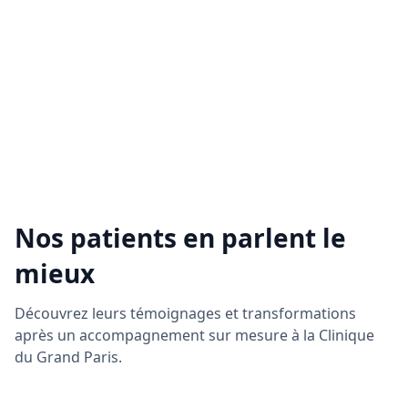
bénéficiez :
– de l’expertise de médecins reconnus,
– de protocoles sécurisés utilisant des produits
haut de gamme,
– d’un accompagnement discret et personnalisé
dans un cadre d’exception.
Que vous souhaitiez atténuer vos rides, redonner
du volume à votre visage ou simplement raviver
votre peau, notre équipe vous aide à révéler votre
beauté naturelle, en toute confiance.
Nos patients en parlent le
Prendre rendez-vous
mieux
Découvrez leurs témoignages et transformations
après un accompagnement sur mesure à la Clinique
du Grand Paris.