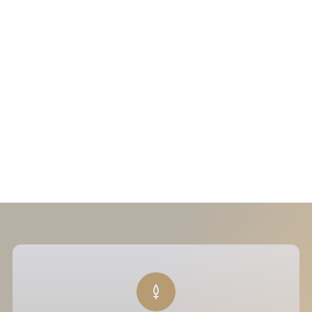
Fesses
Ventre
Bras
Mollets
Les avantages
Non invasif, indolore et sans éviction sociale
Résultats visibles dès la 3e séance (en cure)
Amélioration de la qualité de peau et du confort
circulatoire
Soin rapide et adapté à tous les types de peau
Les prix