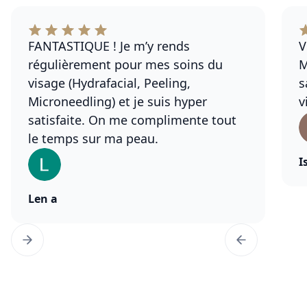
FANTASTIQUE ! Je m’y rends
V
régulièrement pour mes soins du
M
visage (Hydrafacial, Peeling,
s
Microneedling) et je suis hyper
v
satisfaite. On me complimente tout
le temps sur ma peau.
I
Len a