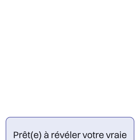
Greffe Capillaire
22/7/2026
Contre-indications greffe
capillaire : 10 cas à connaître |
CGP

Prêt(e) à révéler votre vraie