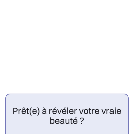
Greffe Capillaire
22/7/2026
Contre-indications greffe
capillaire : 10 cas à connaître |
CGP

Prêt(e) à révéler votre vraie
beauté ?