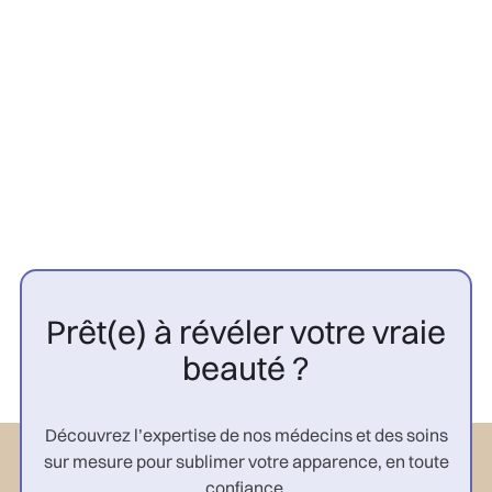
Contre-indications greffe
capillaire : 10 cas à connaître |
CGP

Prêt(e) à révéler votre vraie
beauté ?
Découvrez l’expertise de nos médecins et des soins
sur mesure pour sublimer votre apparence, en toute
confiance.