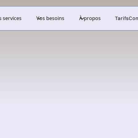
 services
Vos besoins
À-propos
Tarifs
Con