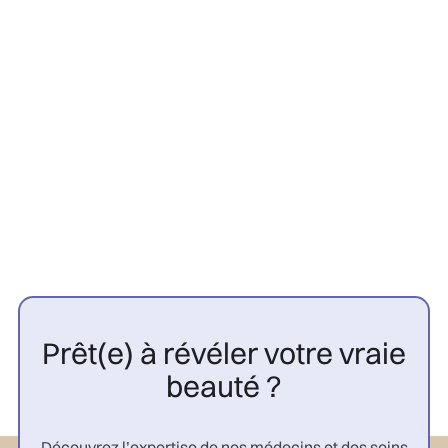
Greffe Capillaire
22/7/2026
Contre-indications greffe
capillaire : 10 cas à connaître |
CGP

Prêt(e) à révéler votre vraie
beauté ?
Découvrez l’expertise de nos médecins et des soins