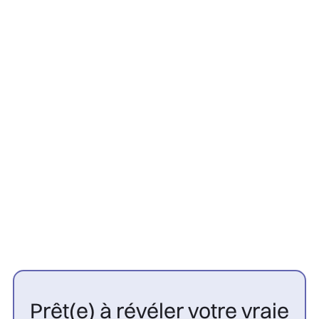
Greffe Capillaire
22/7/2026
Contre-indications greffe
capillaire : 10 cas à connaître |
CGP

Prêt(e) à révéler votre vraie