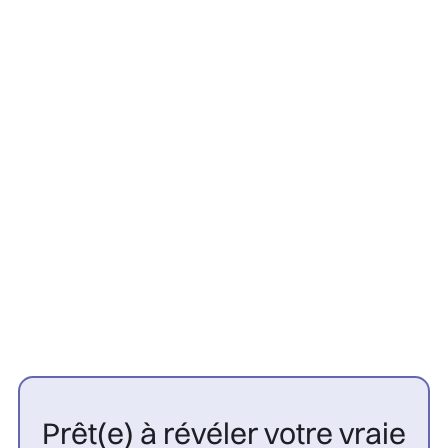
Greffe Capillaire
22/7/2026
Contre-indications greffe
capillaire : 10 cas à connaître |
CGP

Prêt(e) à révéler votre vraie