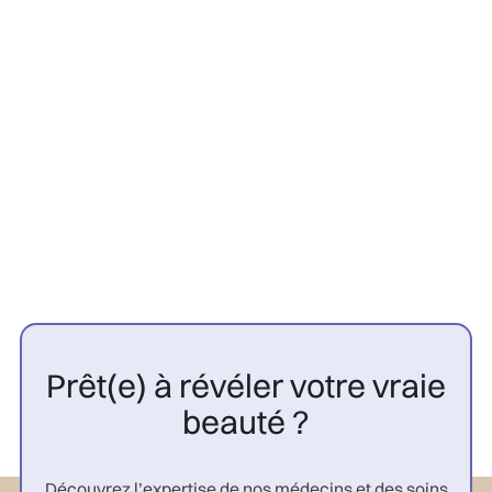
Greffe Capillaire
22/7/2026
Contre-indications greffe
capillaire : 10 cas à connaître |
CGP

Prêt(e) à révéler votre vraie
beauté ?
Découvrez l’expertise de nos médecins et des soins