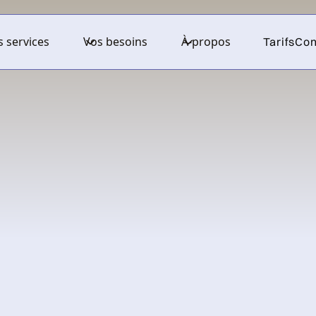
 services
Vos besoins
À-propos
Tarifs
Con