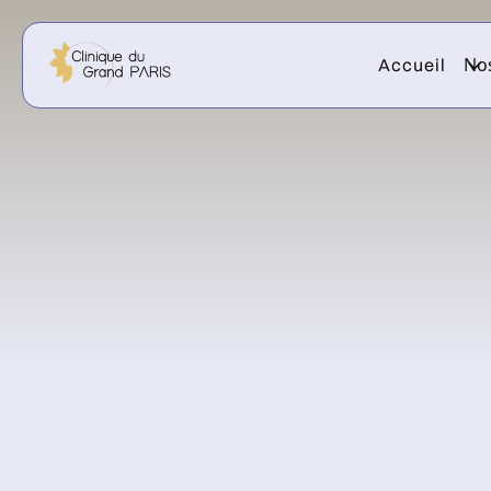
Nos
Accueil