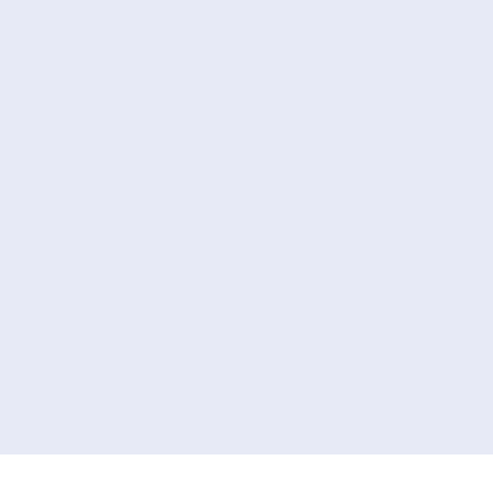
Comparatifs & Tops
22/7/2026