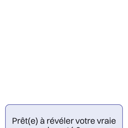
Greffe Capillaire
22/7/2026
Contre-indications greffe
capillaire : 10 cas à connaître |
CGP

Prêt(e) à révéler votre vraie