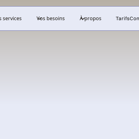
 services
Vos besoins
À-propos
Tarifs
Con