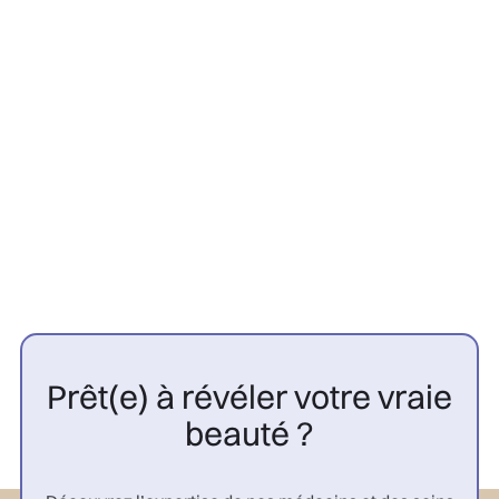
Greffe Capillaire
22/7/2026
Contre-indications greffe
capillaire : 10 cas à connaître |
CGP

Prêt(e) à révéler votre vraie
beauté ?