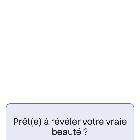
Greffe Capillaire
22/7/2026
Contre-indications greffe
capillaire : 10 cas à connaître |
CGP

Prêt(e) à révéler votre vraie
beauté ?