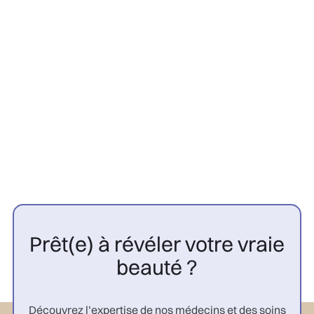
Contre-indications greffe
capillaire : 10 cas à connaître |
CGP

Prêt(e) à révéler votre vraie
beauté ?
Découvrez l’expertise de nos médecins et des soins