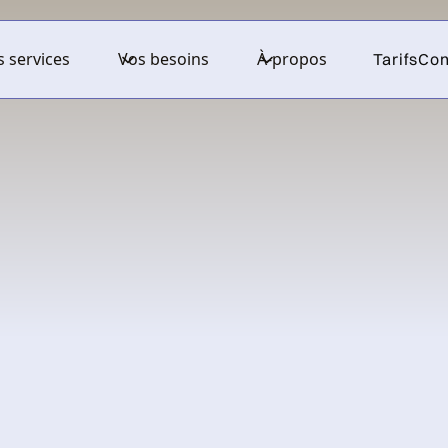
 services
Vos besoins
À-propos
Tarifs
Con